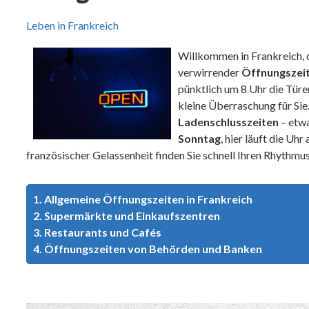
Leben in Frankreich
Willkommen in Frankreich, d
verwirrender
Öffnungszei
pünktlich um 8 Uhr die Türe
kleine Überraschung für Sie
Ladenschlusszeiten
– etwa
Sonntag
, hier läuft die Uh
französischer Gelassenheit finden Sie schnell Ihren Rhythmu
1. Allgemeine Öffnungszeiten in Frankreich
2. Supermärkte und Einkaufszentren
3. Restaurants und Cafés
4. Öffnungszeiten von Behörden und Banken