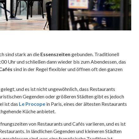
ch sind stark an die
Essenszeiten
gebunden. Traditionell
:00 Uhr und schließen dann wieder bis zum Abendessen, das
Cafés
sind in der Regel flexibler und öffnen oft den ganzen
gelegt, und es ist nicht ungewöhnlich, dass Restaurants
ouristischen Gegenden oder größeren Städten gibt es jedoch
l ist das
Le Procope
in Paris, eines der ältesten Restaurants
rchgehende Küche anbietet.
nungszeiten von Restaurants und Cafés variieren, und es ist
 Restaurants. In ländlichen Gegenden und kleineren Städten
eschlossen sind, was eine französische Tradition ist.