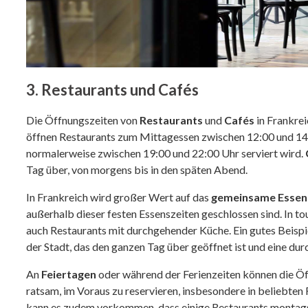
3. Restaurants und Cafés
Die Öffnungszeiten von
Restaurants
und
Cafés
in Frankrei
öffnen Restaurants zum Mittagessen zwischen 12:00 und 14
normalerweise zwischen 19:00 und 22:00 Uhr serviert wird.
Tag über, von morgens bis in den späten Abend.
In Frankreich wird großer Wert auf das
gemeinsame Essen
außerhalb dieser festen Essenszeiten geschlossen sind. In t
auch Restaurants mit durchgehender Küche. Ein gutes Beispie
der Stadt, das den ganzen Tag über geöffnet ist und eine du
An
Feiertagen
oder während der Ferienzeiten können die Öff
ratsam, im Voraus zu reservieren, insbesondere in beliebten
kann es zudem vorkommen, dass einige Restaurants montags g