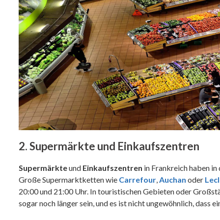
2. Supermärkte und Einkaufszentren
Supermärkte
und
Einkaufszentren
in Frankreich haben in 
Große Supermarktketten wie
Carrefour
,
Auchan
oder
Lecl
20:00 und 21:00 Uhr. In touristischen Gebieten oder Großs
sogar noch länger sein, und es ist nicht ungewöhnlich, dass