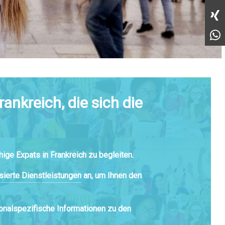
ankreich, die sich die
ige Expats in Frankreich zu begleiten.
sierte Dienstleistungen
an, um Ihnen den
onalspezifische Informationen zu den