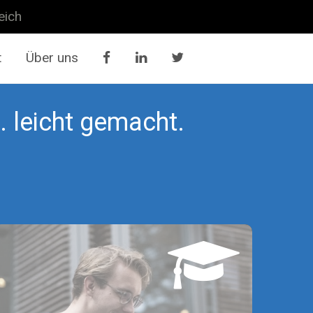
eich
t
Über uns
.. leicht gemacht.