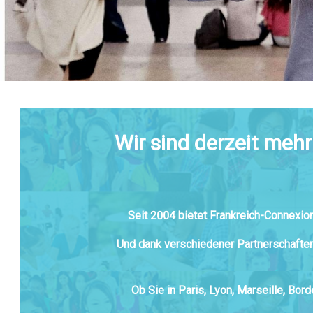
Wir sind derzeit mehr
Seit 2004 bietet Frankreich-Connexio
Und dank verschiedener Partnerschafte
Ob Sie in
Paris
,
Lyon
,
Marseille
,
Bord