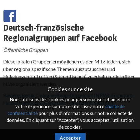
Deutsch-französische
Regionalgruppen auf Facebook
Öffentliche Gruppen
Diese lokalen Gruppen ermöglichen es den Mitgliedern, sich
über regionalspezifische Themen auszutauschen und
Einladungen zu Treffen (Stammtischen) zu erhalten, die in ihrer
Nähe organisiert werden.
Cookies sur ce site
Bavière
,
Berlin
,
Cologne-Bonn-Düsseldorf (NRW)
,
Francfort-
Nous utilisons des cookies pour personnaliser et améliorer
Hesse
,
Hambourg
,
Karlsruhe
,
Nuremberg
,
Stuttgart
votre expérience sur notre site. Lisez notre
charte de
confidentialité
pour plus d'informations sur notre collecte de
données. En cliquant sur "Accepter", vous acceptez l'utilisation
de cookies.
Accepter