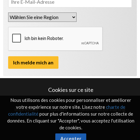
Cookies sur ce site
Nous utilisons des cookies pour personnaliser et améliorer
votre expérience sur notre site. Lisez notre
charte de
Impressum
Kontakt
Datenschutzerklärung
confidentialité
pour plus d'informations sur notre collecte de
données. En cliquant sur "Accepter", vous acceptez l'utilisation
de cookies.
Accepter