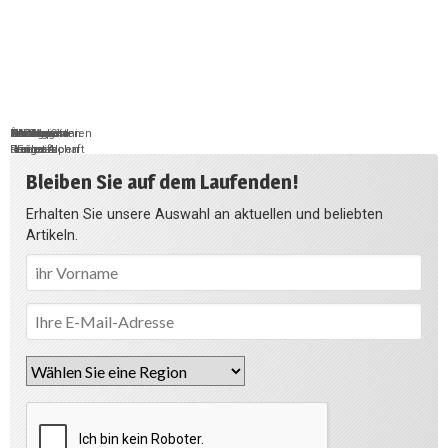
Hauts-de-
Normandie
Bretagne
Zentrum-
Neu-Aquitanien
Okzitanien
Korsika
PACA
Großer Osten
Île-de-
Länder
Auvergne-
Burgund-
France
der Loire
Rhône-Alpen
Freigrafschaft
Loiretal
France
Bleiben Sie auf dem Laufenden!
Erhalten Sie unsere Auswahl an aktuellen und beliebten
Artikeln.