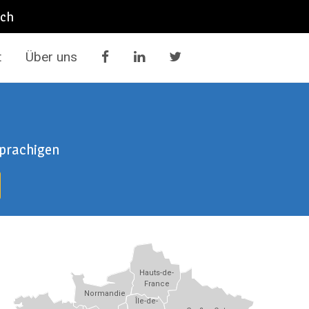
ich
t
Über uns
sprachigen
Hauts-de-
France
Normandie
Île-de-