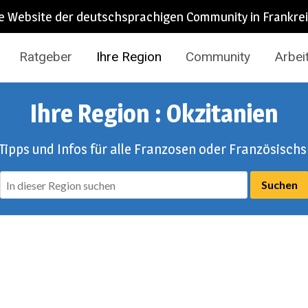
e Website der deutschsprachigen Community in Frankre
Ratgeber
Ihre Region
Community
Arbei
Ihre Region : Okzitanien
 Tipps und Infos für alle Franzosen oder Französisch