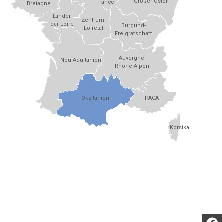
Großer Osten
France
Bretagne
Länder
Zentrum-
der Loire
Burgund-
Loiretal
Freigrafschaft
Auvergne-
Neu-Aquitanien
Rhône-Alpen
Okzitanien
PACA
Korsika