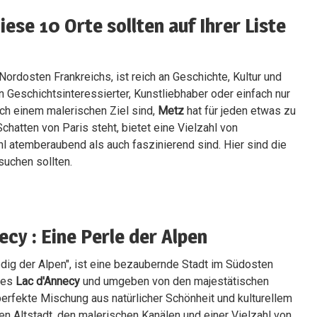
ese 10 Orte sollten auf Ihrer Liste
Nordosten Frankreichs, ist reich an Geschichte, Kultur und
in Geschichtsinteressierter, Kunstliebhaber oder einfach nur
ch einem malerischen Ziel sind,
Metz
hat für jeden etwas zu
Schatten von Paris steht, bietet eine Vielzahl von
 atemberaubend als auch faszinierend sind. Hier sind die
uchen sollten.
ecy : Eine Perle der Alpen
edig der Alpen", ist eine bezaubernde Stadt im Südosten
des
Lac d'Annecy
und umgeben von den majestätischen
perfekte Mischung aus natürlicher Schönheit und kulturellem
en Altstadt, den malerischen Kanälen und einer Vielzahl von