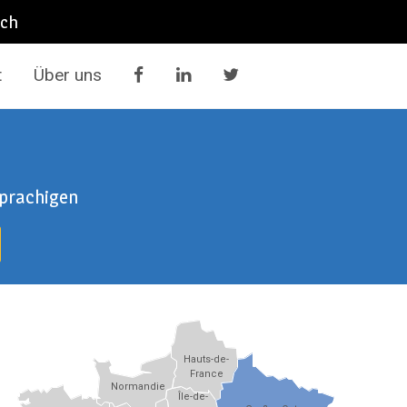
ich
t
Über uns
sprachigen
Hauts-de-
France
Normandie
Île-de-