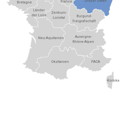
Großer Osten
France
Bretagne
Länder
Zentrum-
der Loire
Burgund-
Loiretal
Freigrafschaft
Auvergne-
Neu-Aquitanien
Rhône-Alpen
Okzitanien
PACA
Korsika