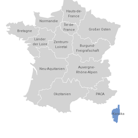
Hauts-de-
France
Normandie
Île-de-
Großer Osten
France
Bretagne
Länder
Zentrum-
der Loire
Burgund-
Loiretal
Freigrafschaft
Auvergne-
Neu-Aquitanien
Rhône-Alpen
Okzitanien
PACA
Korsika